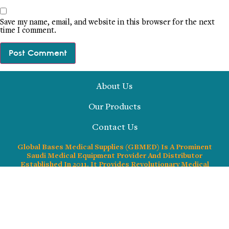
Save my name, email, and website in this browser for the next
time I comment.
About Us
Our Products
Contact Us
Global Bases Medical Supplies (GBMED) Is A Prominent
Saudi Medical Equipment Provider And Distributor
Established In 2011. It Provides Revolutionary Medical
Technology And Healthcare Solutions To Leading
Hospitals, Clinics, And Medical Centers Across Saudi
Arabia
Respiratory Care & Therapy Sleep Medicine Surgical &
Critical Care Wound Care & Patient Supplies Diagnostics &
Monitoring Home Care & Mobility