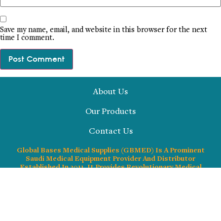
Save my name, email, and website in this browser for the next
time I comment.
About Us
Our Products
Contact Us
Global Bases Medical Supplies (GBMED) Is A Prominent
Saudi Medical Equipment Provider And Distributor
Established In 2011. It Provides Revolutionary Medical
Technology And Healthcare Solutions To Leading
Hospitals, Clinics, And Medical Centers Across Saudi
Arabia
Respiratory Care & Therapy Sleep Medicine Surgical &
Critical Care Wound Care & Patient Supplies Diagnostics &